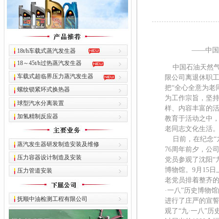
——中国
18t/h车载式蒸汽发生器
18～45t/h过热蒸汽发生器
中国石油天然气
车载式超临界压力蒸汽发生器
限公司离退休职
把“全心全意为老
螺纹锁紧环式换热器
为工作宗旨，坚
球型汽水分离装置
样、内容丰富的
加氢精制反应器
教育于活动之中
老同志文化生活
日前，在纪念“九
蒸汽发生器研发制造安装及维修
76周年前夕，公
压力容器设计制造及安装
党员参观了沈阳“九
博物馆。9月15日
压力管道安装
老党员排着整齐的
·一八”历史博物
抚顺中油检测工程有限公司
进行了庄严的宣
观了“九·一八”历