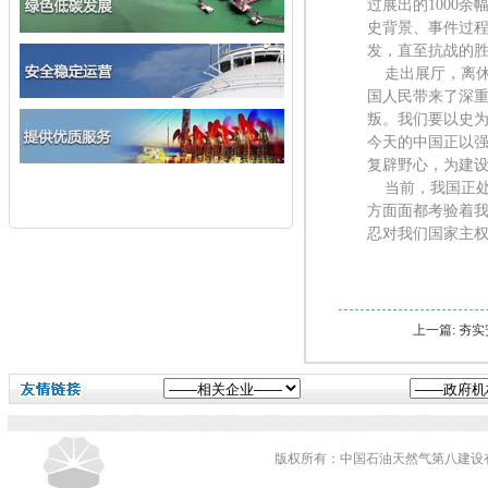
过展出的1000余
史背景、事件过
发，直至抗战的
走出展厅，离休
国人民带来了深
叛。我们要以史
今天的中国正以
复辟野心，为建
当前，我国正处
方面面都考验着
忍对我们国家主
上一篇: 夯
版权所有：中国石油天然气第八建设